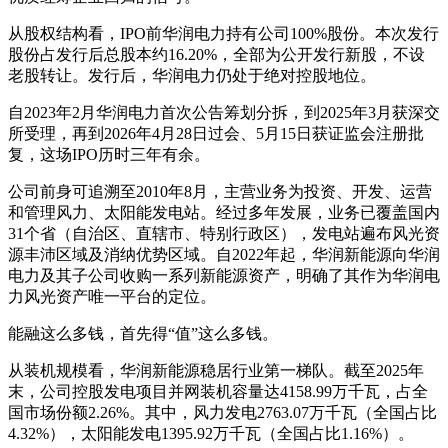
从股权结构看，IPO前华润电力持有公司100%股份。本次发行
股份占发行后总股本约16.20%，全部为公开发行新股，不设
老股转让。发行后，华润电力仍处于绝对控股地位。
自2023年2月华润电力首次公告筹划分拆，到2025年3月获深交
所受理，再到2026年4月28日过会、5月15日获证监会注册批
复，这场IPO历时三年有余。
公司前身可追溯至2010年8月，主营业务为投资、开发、运营
和管理风力、太阳能发电站。经过多年发展，业务已覆盖国内
31个省（自治区、直辖市、特别行政区），发电站遍布风光资
源丰沛区域及消纳优势区域。自2022年起，华润新能源向华润
电力及其子公司收购一系列新能源资产，明确了其作为华润电
力风光资产唯一平台的定位。
能融这么多钱，首先得“值”这么多钱。
从装机规模看，华润新能源稳居行业第一梯队。截至2025年
末，公司控股发电项目并网装机容量达4158.99万千瓦，占全
国市场份额2.26%。其中，风力发电2763.07万千瓦（全国占比
4.32%），太阳能发电1395.92万千瓦（全国占比1.16%）。