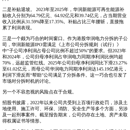
二是补贴退坡。 2023年至2025年，华润新能源可再生能源补
贴收入分别为64.79亿元、64.92亿元和39.74亿元，占当期营业
收入比例从31.59%降至17.35%。补贴占比三年腰斩，直接拖
累了利润表现。
三是一个颇为巧合的时间窗口。作为港股华润电力分拆的子公
司，华润新能源IPO需满足《上市公司分拆规则（试行）》
中“子公司净利润占母公司比例不超过50%”的要求。但2023年
和2024年，公司归母净利润占华润电力同期净利润比例均超
70%，远超监管红线。2025年公司归母净利润同比下滑23.27%
至61.02亿元，而母公司华润电力同期净利润达145.19亿港元，
利润下滑反而“帮助”公司满足了分拆条件。这一巧合也引发了
市场对分拆时机的讨论。
另一个不容忽视的风险点在于合规。
招股书披露，2022年以来公司共受到上百项行政处罚，涉及土
地使用、施工许可、环保、消防、安全生产等多个方面，另涉
及一起刑事案件。截至报告期末，公司仍存在土地、房产未取
得权属证书等情形。