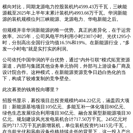
横向对比，同期龙源电力控股装机约4599.43万千瓦，三峡能
源截至2025年上半年末累计装机约4993.66万千瓦。华润新能
源的装机规模位列三峡能源、龙源电力、华电新能之后。
但规模并非华润新能源的唯一优势。真正的差异化，在于运营
效率。2025年，公司风电平均利用小时2307小时、光伏1295小
时，分别高出全国行业均值16.5%和19%。在新能源行业，“多
发一小时电”就是实打实的利润。
公司依托中国华润的平台优势，通过“内外引联”模式拓宽资源
渠道，内部与集团其他业务单元协同，外部与上游设备厂商及
设计院合作。这种模式，在新能源资源竞争日趋白热化的当
下，构成了较难复制的竞争壁垒。
此次募资的钱将投向哪里？
招股书显示，募投项目总投资规模约404.22亿元，涵盖四大项
目：新能源基地项目105亿元、多能互补一体化项目80亿元、
绿色生态发展综合利用项目30亿元、融合发展型新能源项目30
亿元。规划建设风光发电装机合计717.50万千瓦。245亿元对
应约717.5万千瓦的新增装机，单位装机投资约3415元/千瓦，
在当前光伏和风电设备价格持续走低的背景下，这一投入产出