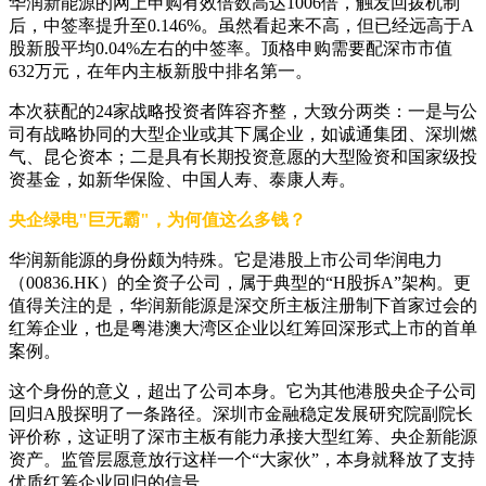
华润新能源的网上申购有效倍数高达1006倍，触发回拨机制
后，中签率提升至0.146%。虽然看起来不高，但已经远高于A
股新股平均0.04%左右的中签率。顶格申购需要配深市市值
632万元，在年内主板新股中排名第一。
本次获配的24家战略投资者阵容齐整，大致分两类：一是与公
司有战略协同的大型企业或其下属企业，如诚通集团、深圳燃
气、昆仑资本；二是具有长期投资意愿的大型险资和国家级投
资基金，如新华保险、中国人寿、泰康人寿。
央企绿电"巨无霸"，为何值这么多钱？
华润新能源的身份颇为特殊。它是港股上市公司华润电力
（00836.HK）的全资子公司，属于典型的“H股拆A”架构。更
值得关注的是，华润新能源是深交所主板注册制下首家过会的
红筹企业，也是粤港澳大湾区企业以红筹回深形式上市的首单
案例。
这个身份的意义，超出了公司本身。它为其他港股央企子公司
回归A股探明了一条路径。深圳市金融稳定发展研究院副院长
评价称，这证明了深市主板有能力承接大型红筹、央企新能源
资产。监管层愿意放行这样一个“大家伙”，本身就释放了支持
优质红筹企业回归的信号。