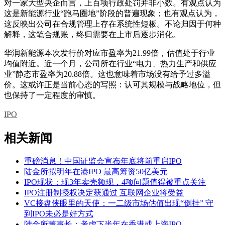
对一家大型央企而言，上百项行政处罚并非小数。有观点认为
这是新能源行业“跑马圈地”阶段的普遍现象；也有观点认为，
这反映出公司在合规管理上存在系统性短板。不论归因于何种
解释，这笔合规账，终归需要在上市后逐步消化。
华润新能源本次发行价对应市盈率为21.99倍，估值处于行业
均值附近。近一个月，公司所在行业“电力、热力生产和供应
业”静态市盈率为20.88倍。这也意味着市场没有给予过多溢
价。这或许正是当前心态的写照：认可其规模与战略地位，但
也保持了一定程度的审慎。
IPO
相关新闻
重磅消息！中国证监会宣布年底将前重启IPO
陆金所拟明年在港IPO 最高筹资50亿美元
IPO现状：现3年卖壳频现，4项问题值得被重点关注
IPO注册制授权决定获通过 互联网企业将受益
VC接盘侠眼里的天使：一二级市场估值出现“倒挂” 守
到IPO未必是好方式
陆金所董事长：考虑下半年在香港或上海IPO